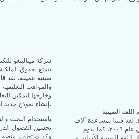
شركة ميتالينغو للتك
تتمتع بحقوق الملكية 
صينية عميقة. لقد قا
وخارجها لتمكين التعل
إنشاء نموذج جديد للتعليم الصيني في المستقبل.
للغة الصينية
باستخدام البحث والت
لقد قمنا بمساعدة آلاف
تحسين الفصول الدراس
الأفراد بتعلم اللغة الصينية منذ تأسيسها في عام ٢٠٠٩. كما نقوم
وكذلك تطوير منصة ت
 اللغة الصينية الأساسية،