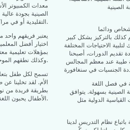
معدات الكمبيوتر ال
الصينية بجودة عالية و
التقليدية أو في مراكز التعليم.
يعتبر فريقهم واحد م
 كذلك بالتركيز بشكل كبير
اختيار أفضل المعلمي
لتلبية الاحتياجات المختلفة
بمؤهلات تعليمية معت
ة تقديم الدورات، أصبحنا
وكذلك نطقهم الموحد يزود الأطفال بأساس لغوي صيني قوي.
 طيبة عند معظم المجالس
ددة الجنسيات في سنغافورة
تسمح لكل طفل بتعلم ا
الأم. لقد تخلينا عن 
بطريقة فريدة من نوعه
 الصينية بسهولة. يتوافق
الأطفال يحبون اللغة الصينية.
 القياسية الدولية مثل
اتباع نظام التدريس لدينا