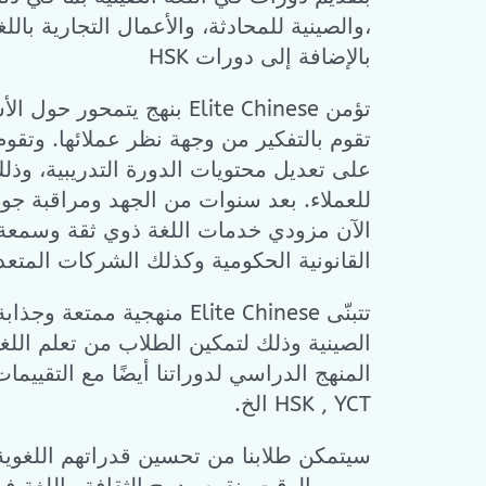
والصينية للمحادثة، والأعمال التجارية باللغة الصينية،
HSK بالإضافة إلى دورات
بنهج يتمحور حول الأشخاص ودائما Elite Chinese تؤمن
تقوم بالتفكير من وجهة نظر عملائها. وتقوم
على تعديل محتويات الدورة التدريبية، وذلك 
للعملاء. بعد سنوات من الجهد ومراقبة جود
الآن مزودي خدمات اللغة ذوي ثقة وسمعة
القانونية الحكومية وكذلك الشركات المتع
منهجية ممتعة وجذابة في فصل اللغة Elite Chinese تتبنّى
الصينية وذلك لتمكين الطلاب من تعلم اللغة
المنهج الدراسي لدوراتنا أيضًا مع التقييمات
.الخ HSK , YCT
سيتمكن طلابنا من تحسين قدراتهم اللغوية ب