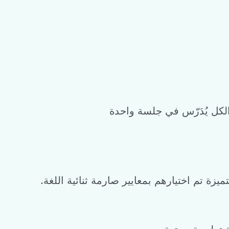
 الكل يُدَرّس في جلسة واحدة
.الدعم من طرف فريق معلمين متخرجين من جامعات صينية مرموقة ومتميزة تم اختيارهم بمعايير صارمة ثنائية اللغة