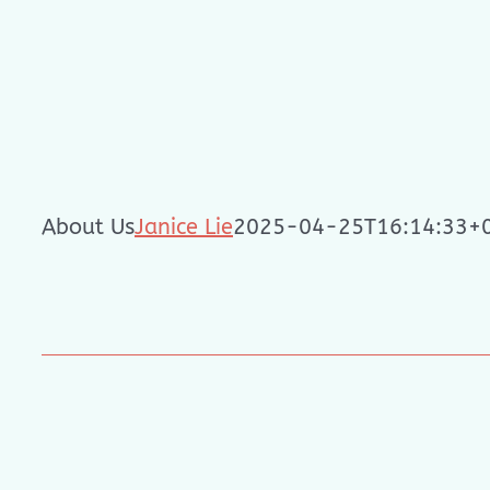
Skip
to
content
About Us
Janice Lie
2025-04-25T16:14:33+