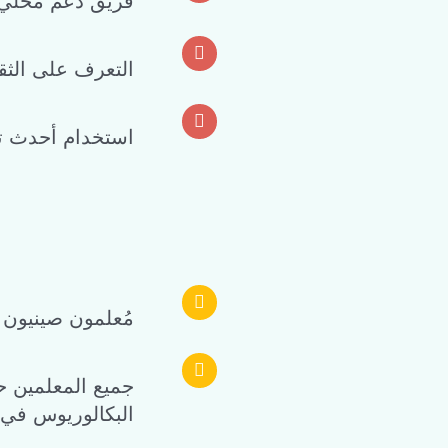
.فريق دعم محلي 
.التعرف على الثق
استخدام أحدث تقن
مُعلمون صينيون 
البكالوريوس في ا