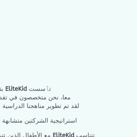
تٱسست
EliteKid
بت
معا، نحن متخصصون في تقديم 
لقد تم تطوير مناهجنا الدراسي
استراتيجية الشركتين متشابهة 
تتناسب
EliteKid
مع الأطفال الذين تتراوح أعمارهم بين ٤ و١٢سنة، سواء من عائلات 